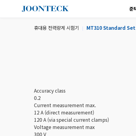
준
휴대용 전력량계 시험기
MT310 Standard Se
Accuracy class
0.2
Current measurement max.
12 A (direct measurement)
120 A (via special current clamps)
Voltage measurement max
300 V