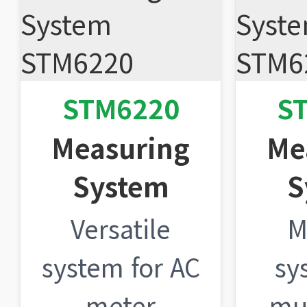
STM6220
S
Measuring
Me
System
S
Versatile
M
system for AC
sy
meter
mul