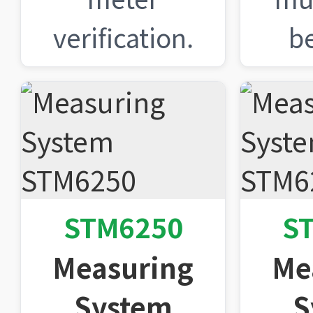
verification.
b
STM6250
S
Measuring
Me
System
S