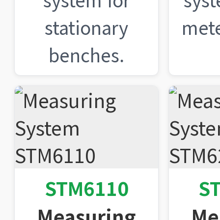
stationary
mete
benches.
STM6110
S
Measuring
Me