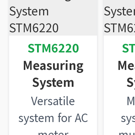
STM6220
S
Measuring
Me
System
S
Versatile
M
system for AC
sy
meter
mul