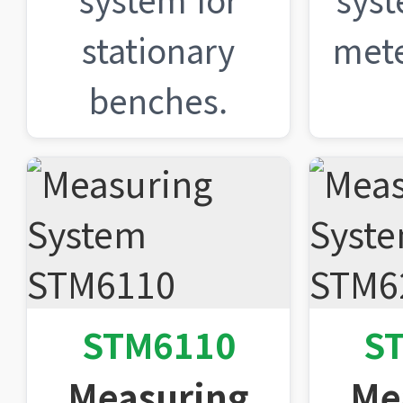
stationary
mete
benches.
STM6110
S
Measuring
Me