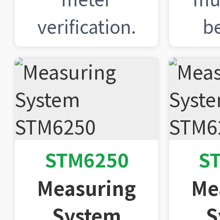
verification.
b
STM6250
S
Measuring
Me
System
S