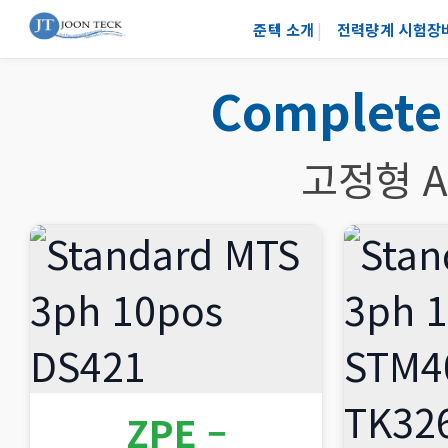
준텍 소개
전력량계 시험장
Complete
고정형 A
ZPE –