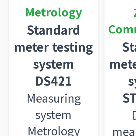
Metrology
Comm
Standard
meter testing
St
system
mete
DS421
s
S
Measuring
system
Metrology
mea